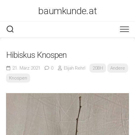
Skip
baumkunde.at
to
content
Hibiskus Knospen
21. März 2021
0
Elijah Rehrl
20BH
Andere
Knospen