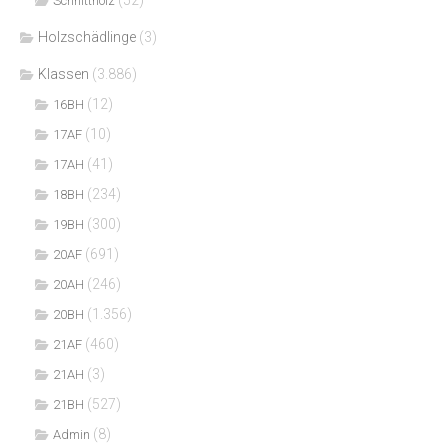
(52)
Schnittholz
Holzschädlinge
(3)
Klassen
(3.886)
(12)
16BH
(10)
17AF
(41)
17AH
(234)
18BH
(300)
19BH
(691)
20AF
(246)
20AH
(1.356)
20BH
(460)
21AF
(3)
21AH
(527)
21BH
(8)
Admin