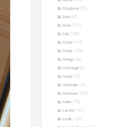
(35)
Douglasie
(43)
Eibe
(237)
Eiche
(104)
Erle
(144)
Esche
(109)
Fichte
(86)
Ginkgo
(6)
Hartriegel
(64)
Hasel
(16)
Hollunder
(187)
Kastanie
(78)
Kiefer
(143)
Lärche
(124)
Linde