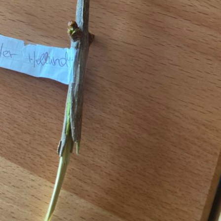
Pappel
Platane
Robinie
Tanne
Tulpenbaum
Ulme
Vogelbeere
Weide
Weißdorn
Zirbe
Andere