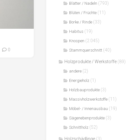
(793)
Blätter / Nadeln
(11)
Blüten / Früchte
(33)
Borke / Rinde
(19)
Habitus
(2.045)
Knospen
0
(40)
Stammquerschnitt
Holzprodukte / Werkstoffe
(89)
(2)
andere
(1)
Energieholz
(3)
Holzbauprodukte
(11)
Massivholzwerkstoffe
(19)
Möbel- / Innenausbau
(3)
Sägenebenprodukte
(52)
Schnittholz
Holzschädlinge
(3)