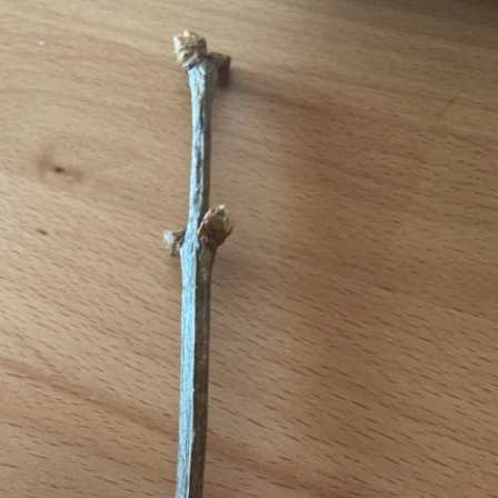
Erle
19AF
Esche
19AH
Fichte
19BH
Ginkgo
20AF
Hartriegel
20AH
Hasel
20BH
Hollunder
Admin
Kastanie
Kiefer
Lärche
Linde
Mammutbaum
Nuss