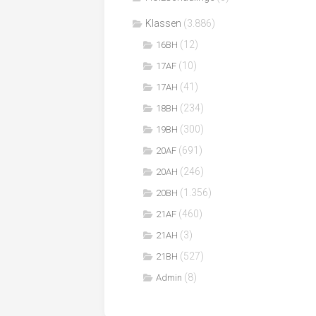
Klassen
(3.886)
(12)
16BH
(10)
17AF
(41)
17AH
(234)
18BH
(300)
19BH
(691)
20AF
(246)
20AH
(1.356)
20BH
(460)
21AF
(3)
21AH
(527)
21BH
(8)
Admin