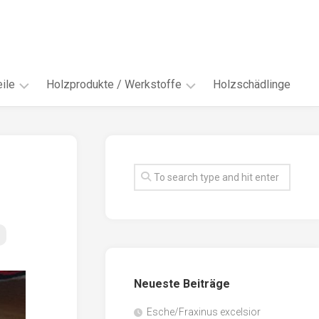
ile
Holzprodukte / Werkstoffe
Holzschädlinge
ter
andere
Werkstoffe
eln
Energieholz
en
Faserwerkstoffe
hte
Funiere
ke
Holzbauprodukte
e
Massivholzwerkstoffe
Neueste Beiträge
spen
Möbel-
/
tus
Esche/Fraxinus excelsior
Innenausbau