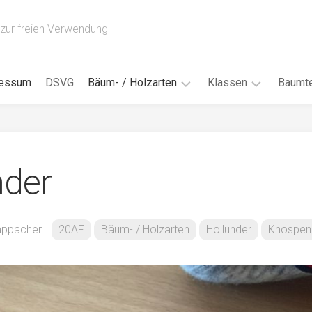
zur freien Verwendung
ressum
DSVG
Bäum- / Holzarten
Klassen
Baumte
Obstbäume
16AH
Blät
/
Tropenhölzer
16BH
Nad
nder
Ahorn
17AF
Blüt
/
Birke
17AH
Früc
Buche
18AF
Kappacher
20AF
Bäum- / Holzarten
Hollunder
Knospen
Bor
/
Douglasie
17BH
Rind
Eibe
18AH
Kno
Eiche
18BH
Habi