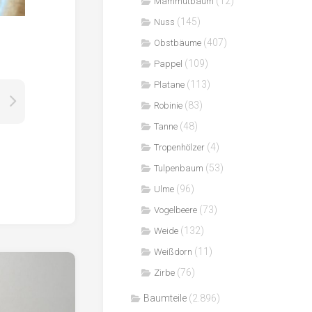
(12)
Mammutbaum
(145)
Nuss
(407)
Obstbäume
(109)
Pappel
(113)
Platane
(83)
Robinie
(48)
Tanne
(4)
Tropenhölzer
(53)
Tulpenbaum
(96)
Ulme
(73)
Vogelbeere
(132)
Weide
(11)
Weißdorn
(76)
Zirbe
Baumteile
(2.896)