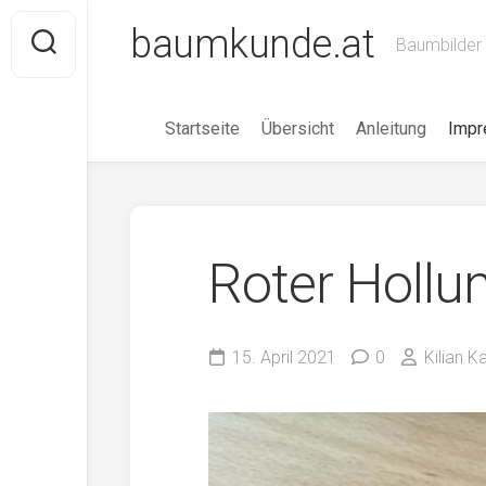
Skip
baumkunde.at
to
Baumbilder 
content
Startseite
Übersicht
Anleitung
Imp
Roter Hollu
15. April 2021
0
Kilian 