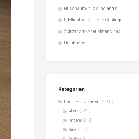
Nussbaum/nucis inglandis
Papier
/
Edelkastanie/durchs Castings
Zellulose
Spirzahorn/Acer platanoides
Sägenebenprodukte
Hainbuche
Schnittholz
Spanwerkstoffe
Kategorien
Bäum- / Holzarten
(4.015)
(284)
Ahorn
(219)
Andere
(157)
Birke
(266)
Buche