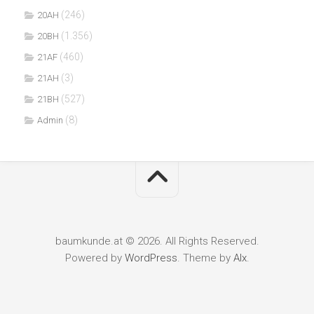
(246)
20AH
(1.356)
20BH
(460)
21AF
(3)
21AH
(527)
21BH
(8)
Admin
baumkunde.at © 2026. All Rights Reserved.
Powered by
WordPress
. Theme by
Alx
.