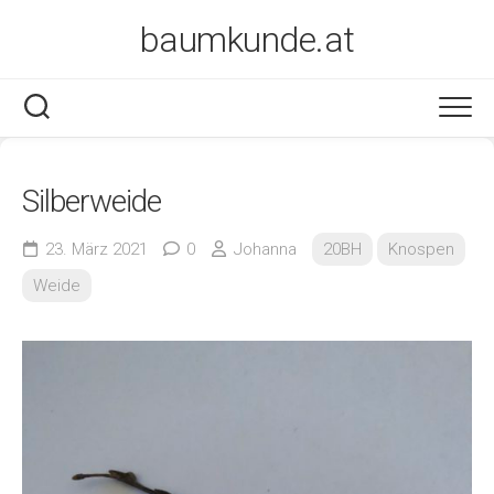
Skip
baumkunde.at
to
content
Silberweide
23. März 2021
0
Johanna
20BH
Knospen
Weide