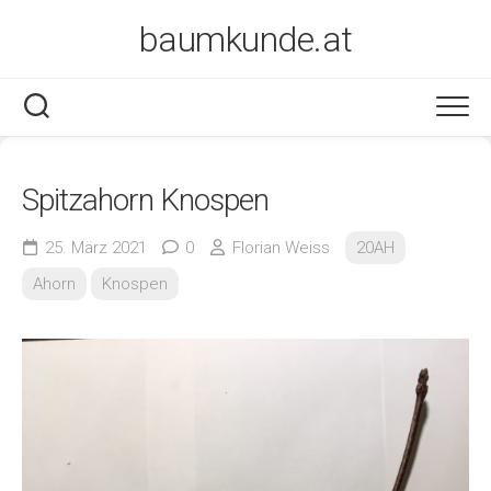
Skip
baumkunde.at
to
content
Spitzahorn Knospen
25. März 2021
0
Florian Weiss
20AH
Ahorn
Knospen