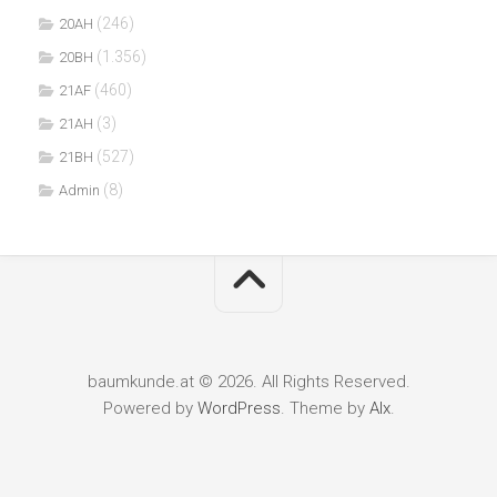
(246)
20AH
(1.356)
20BH
(460)
21AF
(3)
21AH
(527)
21BH
(8)
Admin
baumkunde.at © 2026. All Rights Reserved.
Powered by
WordPress
. Theme by
Alx
.