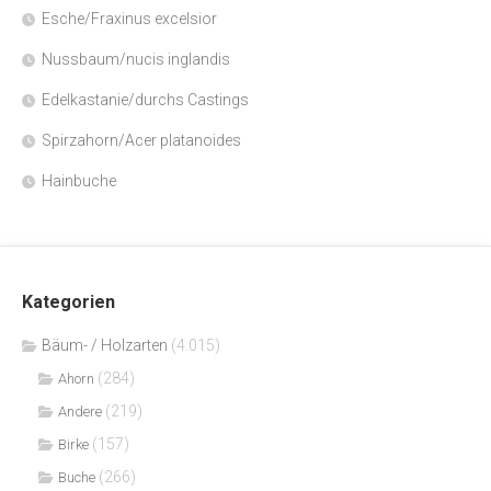
Esche/Fraxinus excelsior
Nussbaum/nucis inglandis
Edelkastanie/durchs Castings
Spirzahorn/Acer platanoides
Hainbuche
Kategorien
Bäum- / Holzarten
(4.015)
(284)
Ahorn
(219)
Andere
(157)
Birke
(266)
Buche