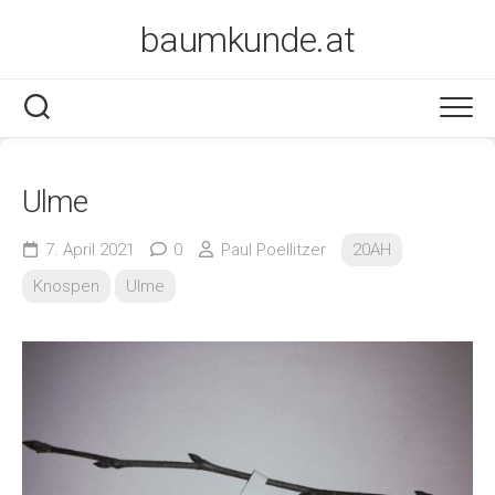
Skip
baumkunde.at
to
content
Ulme
7. April 2021
0
Paul Poellitzer
20AH
Knospen
Ulme