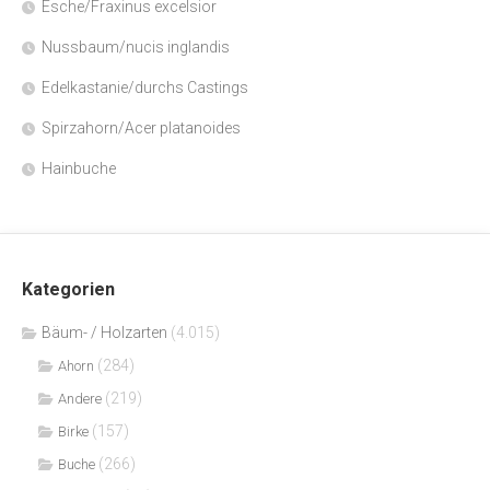
Esche/Fraxinus excelsior
Nussbaum/nucis inglandis
Edelkastanie/durchs Castings
Spirzahorn/Acer platanoides
Hainbuche
Kategorien
Bäum- / Holzarten
(4.015)
(284)
Ahorn
(219)
Andere
(157)
Birke
(266)
Buche