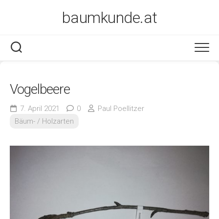
Skip
baumkunde.at
to
content
Vogelbeere
7. April 2021
0
Paul Poellitzer
Bäum- / Holzarten