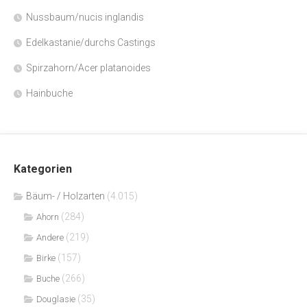
Nussbaum/nucis inglandis
Edelkastanie/durchs Castings
Spirzahorn/Acer platanoides
Hainbuche
Kategorien
Bäum- / Holzarten
(4.015)
(284)
Ahorn
(219)
Andere
(157)
Birke
(266)
Buche
(35)
Douglasie