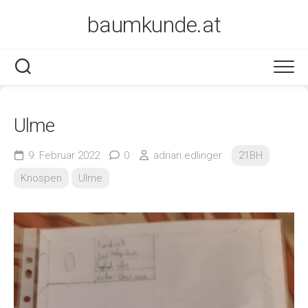
Skip
baumkunde.at
to
content
Ulme
9. Februar 2022
0
adrian.edlinger
21BH
Knospen
Ulme