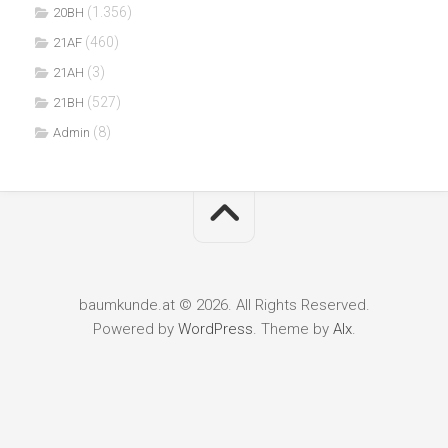
(1.356)
20BH
(460)
21AF
(3)
21AH
(527)
21BH
(8)
Admin
baumkunde.at © 2026. All Rights Reserved.
Powered by
WordPress
. Theme by
Alx
.