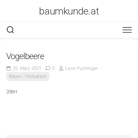
Skip
baumkunde.at
to
content
Vogelbeere
25. März 2021
0
Leon Puchinger
Bäum- / Holzarten
20BH