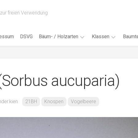
zur freien Verwendung
ressum
DSVG
Bäum- / Holzarten
Klassen
Baumte
Obstbäume
16AH
Blät
/
Tropenhölzer
16BH
Nad
(Sorbus aucuparia)
Ahorn
17AF
Blüt
/
Birke
17AH
Früc
Buche
18AF
nder.kien
21BH
Knospen
Vogelbeere
Bor
/
Douglasie
17BH
Rind
Eibe
18AH
Kno
Eiche
18BH
Habi