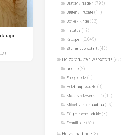
(793)
Blätter / Nadeln
(11)
Blüten / Früchte
(33)
Borke / Rinde
(19)
Habitus
otsuga
(2.045)
Knospen
(40)
Stammquerschnitt
0
Holzprodukte / Werkstoffe
(89)
(2)
andere
(1)
Energieholz
(3)
Holzbauprodukte
(11)
Massivholzwerkstoffe
(19)
Möbel- / Innenausbau
(3)
Sägenebenprodukte
(52)
Schnittholz
Holzschädlinge
(3)