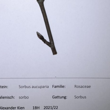
Pappel
Platane
Robinie
Tanne
Tulpenbaum
Ulme
Vogelbeere
Weide
Weißdorn
Zirbe
Andere