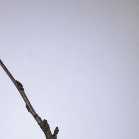
Erle
19AF
Esche
19AH
Fichte
19BH
Ginkgo
20AF
Hartriegel
20AH
Hasel
20BH
Hollunder
Admin
Kastanie
Kiefer
Lärche
Linde
Mammutbaum
Nuss