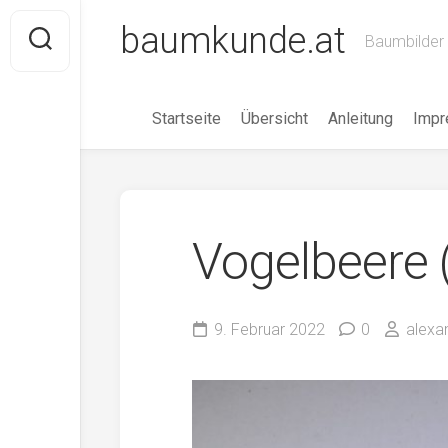
Skip
baumkunde.at
to
Baumbilder 
content
Startseite
Übersicht
Anleitung
Imp
Vogelbeere 
9. Februar 2022
0
alexa