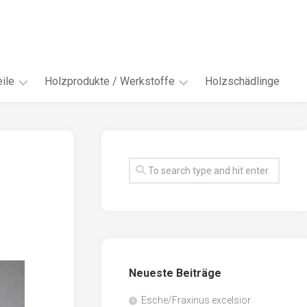
ile
Holzprodukte / Werkstoffe
Holzschädlinge
ter
andere
Werkstoffe
eln
Energieholz
en
Faserwerkstoffe
hte
Funiere
ke
Holzbauprodukte
e
Massivholzwerkstoffe
Neueste Beiträge
spen
Möbel-
/
tus
Esche/Fraxinus excelsior
Innenausbau