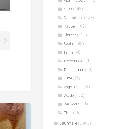
(12)
Mammutbaum
(145)
Nuss
(407)
Obstbäume
(109)
Pappel
(113)
Platane
(83)
Robinie
(48)
Tanne
(4)
Tropenhölzer
(53)
Tulpenbaum
(96)
Ulme
(73)
Vogelbeere
(132)
Weide
(11)
Weißdorn
(76)
Zirbe
Baumteile
(2.896)