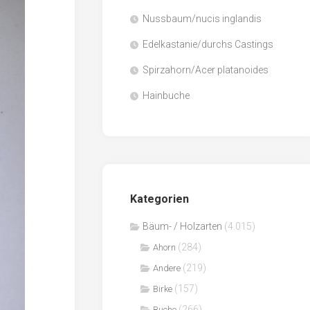
Nussbaum/nucis inglandis
Papier
/
Edelkastanie/durchs Castings
Zellulose
Spirzahorn/Acer platanoides
Sägenebenprodukte
Hainbuche
Schnittholz
Spanwerkstoffe
Kategorien
Bäum- / Holzarten
(4.015)
(284)
Ahorn
(219)
Andere
(157)
Birke
(266)
Buche