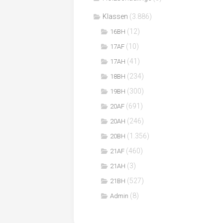
Klassen
(3.886)
(12)
16BH
(10)
17AF
(41)
17AH
(234)
18BH
(300)
19BH
(691)
20AF
(246)
20AH
(1.356)
20BH
(460)
21AF
(3)
21AH
(527)
21BH
(8)
Admin