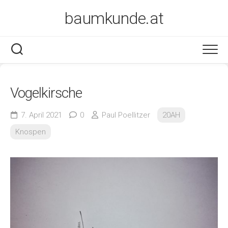
Skip
baumkunde.at
to
content
Vogelkirsche
7. April 2021
0
Paul Poellitzer
20AH
Knospen