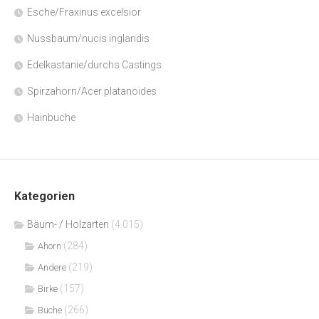
Esche/Fraxinus excelsior
Nussbaum/nucis inglandis
Edelkastanie/durchs Castings
Spirzahorn/Acer platanoides
Hainbuche
Kategorien
Bäum- / Holzarten
(4.015)
(284)
Ahorn
(219)
Andere
(157)
Birke
(266)
Buche