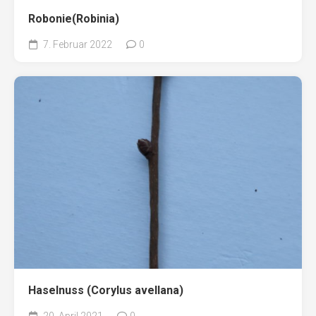
Robonie(Robinia)
7. Februar 2022
0
Haselnuss (Corylus avellana)
20. April 2021
0