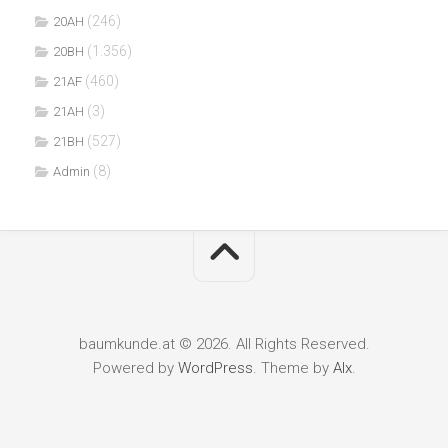
(246)
20AH
(1.356)
20BH
(460)
21AF
(3)
21AH
(527)
21BH
(8)
Admin
baumkunde.at © 2026. All Rights Reserved.
Powered by
WordPress
. Theme by
Alx
.