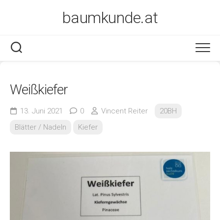
Skip
baumkunde.at
to
content
Weißkiefer
13. Juni 2021
0
Vincent Reiter
20BH
Blätter / Nadeln
Kiefer