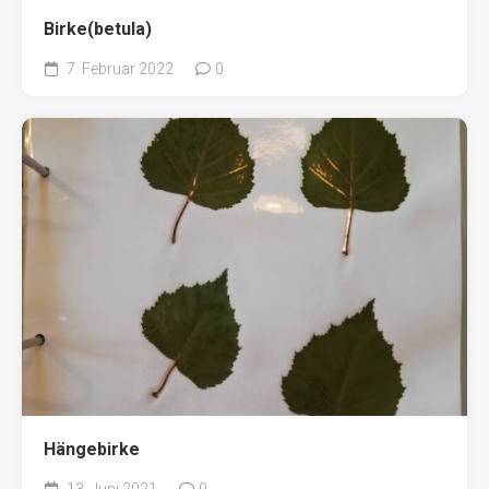
Birke(betula)
7. Februar 2022
0
Hängebirke
13. Juni 2021
0