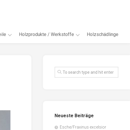
ile
Holzprodukte / Werkstoffe
Holzschädlinge
ter
andere
Werkstoffe
eln
Energieholz
en
Faserwerkstoffe
hte
Funiere
ke
Holzbauprodukte
e
Massivholzwerkstoffe
Neueste Beiträge
spen
Möbel-
/
tus
Esche/Fraxinus excelsior
Innenausbau