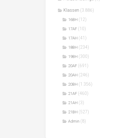
Klassen
(3.886)
(12)
16BH
(10)
17AF
(41)
17AH
(234)
18BH
(300)
19BH
(691)
20AF
(246)
20AH
(1.356)
20BH
(460)
21AF
(3)
21AH
(527)
21BH
(8)
Admin