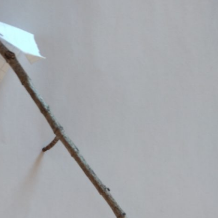
Erle
19AF
Esche
19AH
Fichte
19BH
Ginkgo
20AF
Hartriegel
20AH
Hasel
20BH
Hollunder
Admin
Kastanie
Kiefer
Lärche
Linde
Mammutbaum
Nuss