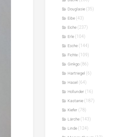
(35)
Douglasie
(43)
Eibe
(237)
Eiche
(104)
Erle
(144)
Esche
(109)
Fichte
(86)
Ginkgo
(6)
Hartriegel
(64)
Hasel
(16)
Hollunder
(187)
Kastanie
(78)
Kiefer
(143)
Lärche
(124)
Linde