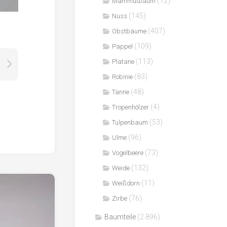
(12)
Mammutbaum
(145)
Nuss
(407)
Obstbäume
(109)
Pappel
(113)
Platane
(83)
Robinie
(48)
Tanne
(4)
Tropenhölzer
(53)
Tulpenbaum
(96)
Ulme
(73)
Vogelbeere
(132)
Weide
(11)
Weißdorn
(76)
Zirbe
Baumteile
(2.896)