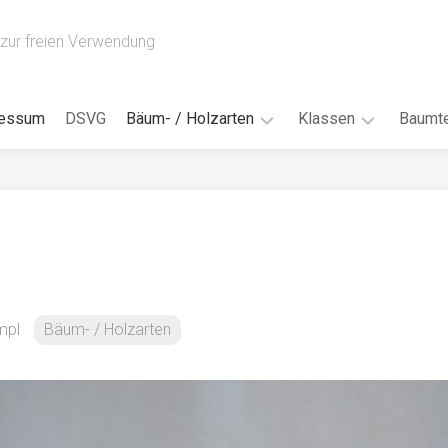
zur freien Verwendung
ressum
DSVG
Bäum- / Holzarten
Klassen
Baumte
Obstbäume
16AH
Blät
/
Tropenhölzer
16BH
Nad
Ahorn
17AF
Blüt
/
Birke
17AH
Früc
Buche
18AF
mpl
Bäum- / Holzarten
Bor
/
Douglasie
17BH
Rind
Eibe
18AH
Kno
Eiche
18BH
Habi