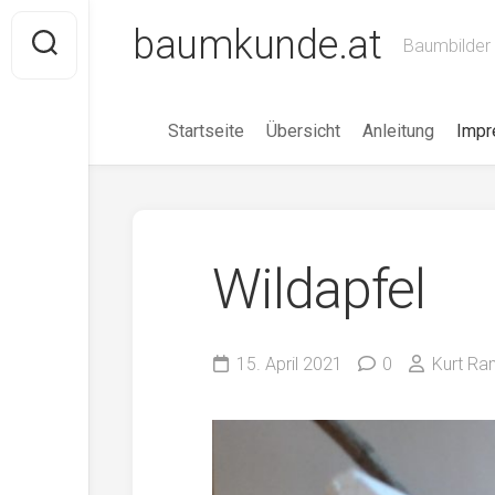
Skip
baumkunde.at
to
Baumbilder 
content
Startseite
Übersicht
Anleitung
Imp
Wildapfel
15. April 2021
0
Kurt Ra