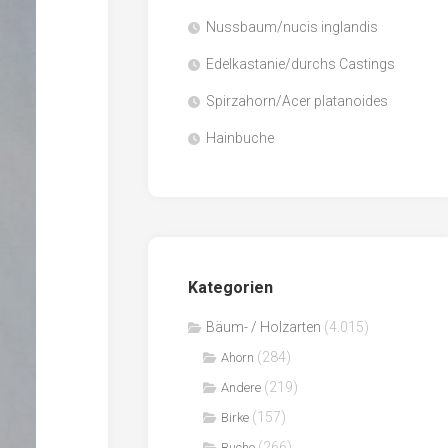
Nussbaum/nucis inglandis
Papier
/
Edelkastanie/durchs Castings
Zellulose
Spirzahorn/Acer platanoides
Sägenebenprodukte
Hainbuche
Schnittholz
Spanwerkstoffe
Kategorien
Bäum- / Holzarten
(4.015)
(284)
Ahorn
(219)
Andere
(157)
Birke
(266)
Buche