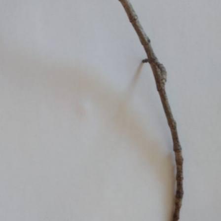
Pappel
Platane
Robinie
Tanne
Tulpenbaum
Ulme
Vogelbeere
Weide
Weißdorn
Zirbe
Andere