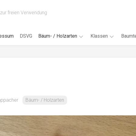
zur freien Verwendung
ressum
DSVG
Bäum- / Holzarten
Klassen
Baumte
Obstbäume
16AH
Blät
/
Tropenhölzer
16BH
Nad
Ahorn
17AF
Blüt
/
Birke
17AH
Früc
Buche
18AF
Kappacher
Bäum- / Holzarten
Bor
/
Douglasie
17BH
Rind
Eibe
18AH
Kno
Eiche
18BH
Habi