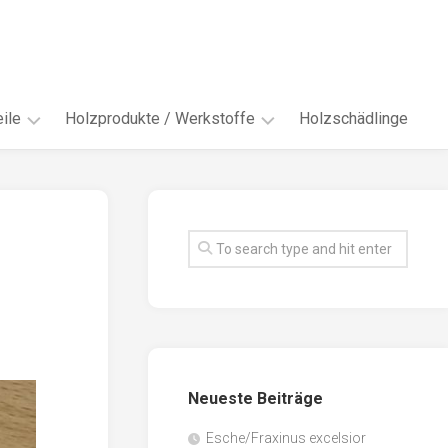
ile
Holzprodukte / Werkstoffe
Holzschädlinge
ter
andere
Werkstoffe
eln
Energieholz
en
Faserwerkstoffe
hte
Funiere
ke
Holzbauprodukte
e
Massivholzwerkstoffe
Neueste Beiträge
spen
Möbel-
/
tus
Esche/Fraxinus excelsior
Innenausbau