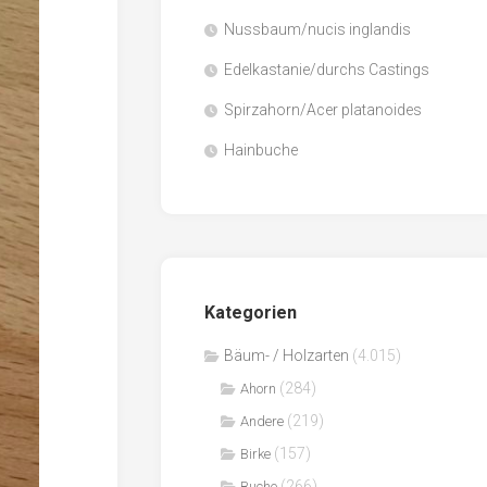
Nussbaum/nucis inglandis
Papier
/
Edelkastanie/durchs Castings
Zellulose
Spirzahorn/Acer platanoides
Sägenebenprodukte
Hainbuche
Schnittholz
Spanwerkstoffe
Kategorien
Bäum- / Holzarten
(4.015)
(284)
Ahorn
(219)
Andere
(157)
Birke
(266)
Buche