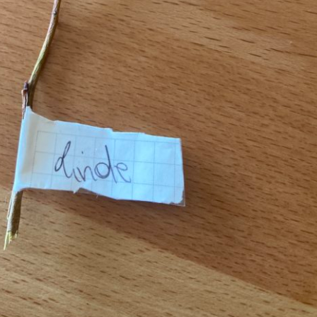
Pappel
Platane
Robinie
Tanne
Tulpenbaum
Ulme
Vogelbeere
Weide
Weißdorn
Zirbe
Andere