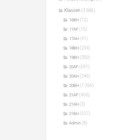
Klassen
(3.886)
(12)
16BH
(10)
17AF
(41)
17AH
(234)
18BH
(300)
19BH
(691)
20AF
(246)
20AH
(1.356)
20BH
(460)
21AF
(3)
21AH
(527)
21BH
(8)
Admin