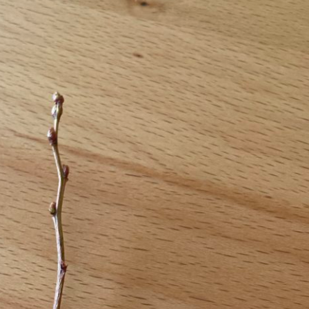
Erle
19AF
Esche
19AH
Fichte
19BH
Ginkgo
20AF
Hartriegel
20AH
Hasel
20BH
Hollunder
Admin
Kastanie
Kiefer
Lärche
Linde
Mammutbaum
Nuss