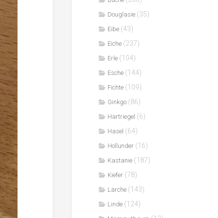
(35)
Douglasie
(43)
Eibe
(237)
Eiche
(104)
Erle
(144)
Esche
(109)
Fichte
(86)
Ginkgo
(6)
Hartriegel
(64)
Hasel
(16)
Hollunder
(187)
Kastanie
(78)
Kiefer
(143)
Lärche
(124)
Linde