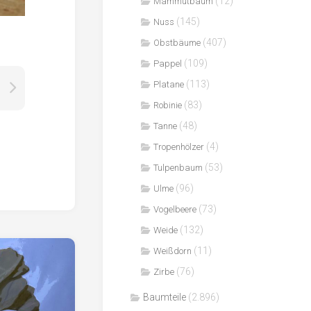
(12)
Mammutbaum
(145)
Nuss
(407)
Obstbäume
(109)
Pappel
(113)
Platane
(83)
Robinie
(48)
Tanne
(4)
Tropenhölzer
(53)
Tulpenbaum
(96)
Ulme
(73)
Vogelbeere
(132)
Weide
(11)
Weißdorn
(76)
Zirbe
Baumteile
(2.896)