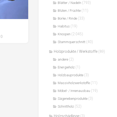
(793)
Blätter / Nadeln
(11)
Blüten / Früchte
(33)
Borke / Rinde
(19)
Habitus
(2.045)
Knospen
0
(40)
Stammquerschnitt
Holzprodukte / Werkstoffe
(89)
(2)
andere
(1)
Energieholz
(3)
Holzbauprodukte
(11)
Massivholzwerkstoffe
(19)
Möbel- / Innenausbau
(3)
Sägenebenprodukte
(52)
Schnittholz
Holzschädlinge
(3)