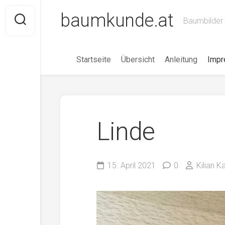
Skip
baumkunde.at
to
Baumbilder 
content
Startseite
Übersicht
Anleitung
Imp
Linde
15. April 2021
0
Kilian 