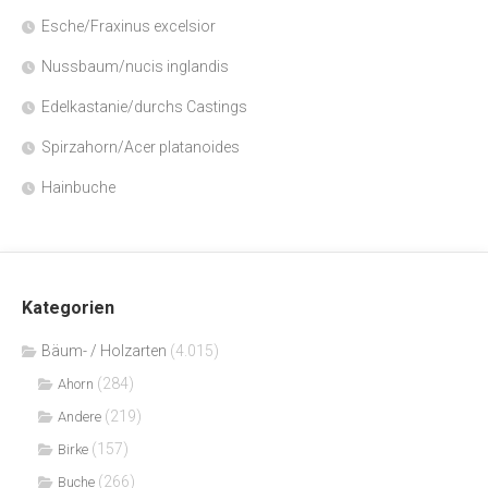
Esche/Fraxinus excelsior
Nussbaum/nucis inglandis
Edelkastanie/durchs Castings
Spirzahorn/Acer platanoides
Hainbuche
Kategorien
Bäum- / Holzarten
(4.015)
(284)
Ahorn
(219)
Andere
(157)
Birke
(266)
Buche