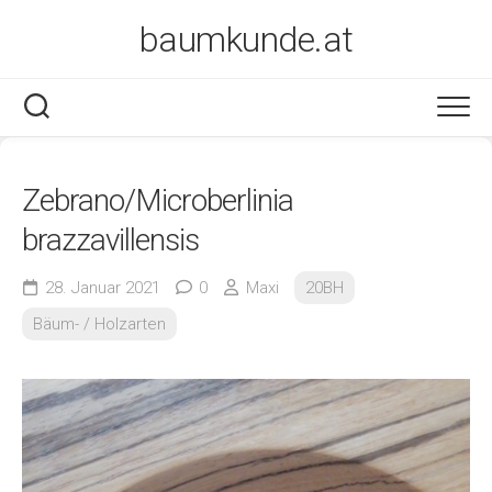
Skip
baumkunde.at
to
content
Zebrano/Microberlinia
brazzavillensis
28. Januar 2021
0
Maxi
20BH
Bäum- / Holzarten