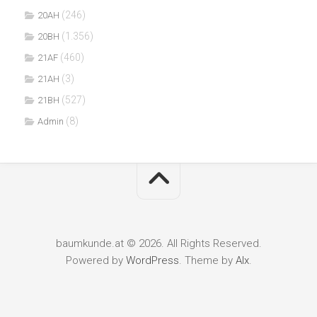
(246)
20AH
(1.356)
20BH
(460)
21AF
(3)
21AH
(527)
21BH
(8)
Admin
baumkunde.at © 2026. All Rights Reserved.
Powered by
WordPress
. Theme by
Alx
.