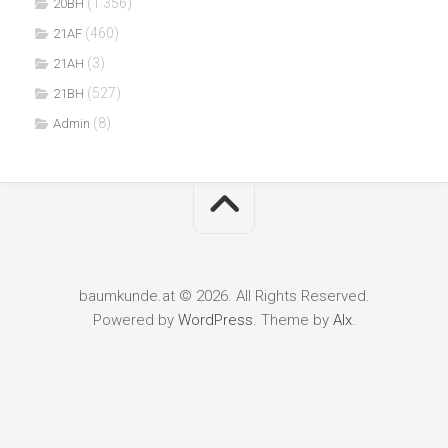
(1.356)
20BH
(460)
21AF
(3)
21AH
(527)
21BH
(8)
Admin
baumkunde.at © 2026. All Rights Reserved.
Powered by
WordPress
. Theme by
Alx
.