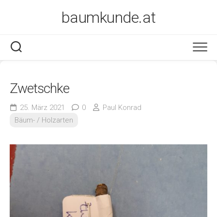
Skip
baumkunde.at
to
content
Zwetschke
25. März 2021
0
Paul Konrad
Bäum- / Holzarten