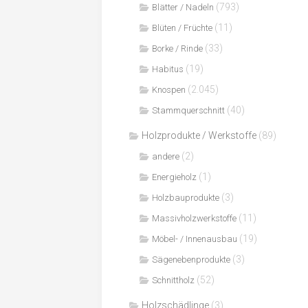
(793)
Blätter / Nadeln
(11)
Blüten / Früchte
(33)
Borke / Rinde
(19)
Habitus
(2.045)
Knospen
(40)
Stammquerschnitt
Holzprodukte / Werkstoffe
(89)
(2)
andere
(1)
Energieholz
(3)
Holzbauprodukte
(11)
Massivholzwerkstoffe
(19)
Möbel- / Innenausbau
(3)
Sägenebenprodukte
(52)
Schnittholz
Holzschädlinge
(3)