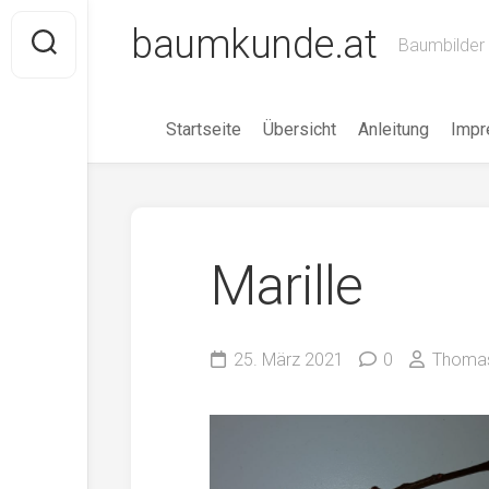
Skip
baumkunde.at
to
Baumbilder 
content
Startseite
Übersicht
Anleitung
Imp
Marille
25. März 2021
0
Thomas