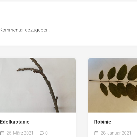
Pappel
Platane
Robinie
n Kommentar abzugeben.
Tanne
Tulpenbaum
Ulme
Vogelbeere
Weide
Weißdorn
Zirbe
Andere
Edelkastanie
Robinie
26. März 2021
0
28. Januar 2021