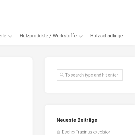
ile
Holzprodukte / Werkstoffe
Holzschädlinge
ter
andere
Werkstoffe
eln
Energieholz
en
Faserwerkstoffe
hte
Funiere
ke
Holzbauprodukte
e
Massivholzwerkstoffe
Neueste Beiträge
spen
Möbel-
/
tus
Esche/Fraxinus excelsior
Innenausbau