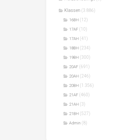
Klassen
(3.886)
(12)
16BH
(10)
17AF
(41)
17AH
(234)
18BH
(300)
19BH
(691)
20AF
(246)
20AH
(1.356)
20BH
(460)
21AF
(3)
21AH
(527)
21BH
(8)
Admin