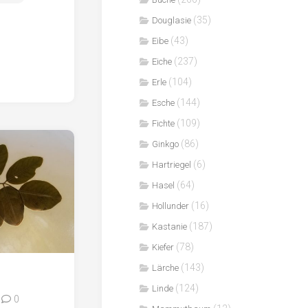
(35)
Douglasie
(43)
Eibe
(237)
Eiche
(104)
Erle
(144)
Esche
(109)
Fichte
(86)
Ginkgo
(6)
Hartriegel
(64)
Hasel
(16)
Hollunder
(187)
Kastanie
(78)
Kiefer
(143)
Lärche
(124)
Linde
0