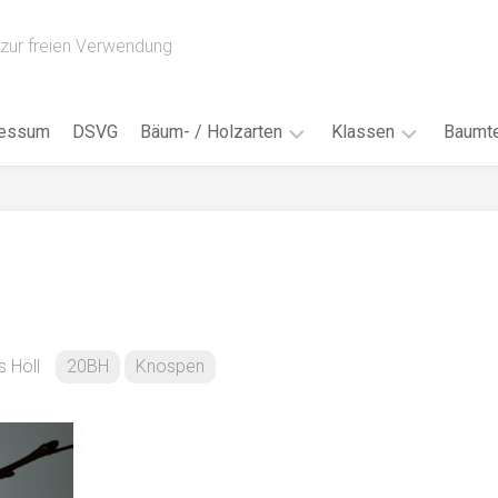
zur freien Verwendung
ressum
DSVG
Bäum- / Holzarten
Klassen
Baumte
Obstbäume
16AH
Blät
/
Tropenhölzer
16BH
Nad
Ahorn
17AF
Blüt
/
Birke
17AH
Früc
Buche
18AF
 Höll
20BH
Knospen
Bor
/
Douglasie
17BH
Rind
Eibe
18AH
Kno
Eiche
18BH
Habi