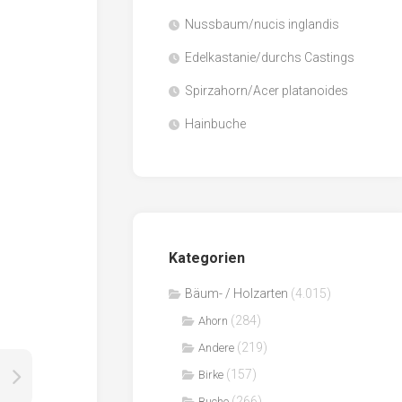
Nussbaum/nucis inglandis
Papier
/
Edelkastanie/durchs Castings
Zellulose
Spirzahorn/Acer platanoides
Sägenebenprodukte
Hainbuche
Schnittholz
Spanwerkstoffe
Kategorien
Bäum- / Holzarten
(4.015)
(284)
Ahorn
(219)
Andere
(157)
Birke
(266)
Buche