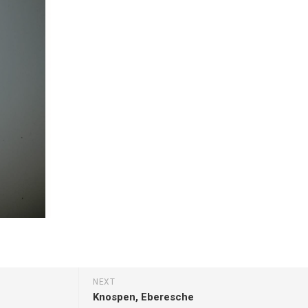
Erle
19AF
Esche
19AH
Fichte
19BH
Ginkgo
20AF
Hartriegel
20AH
Hasel
20BH
Hollunder
Admin
Kastanie
Kiefer
Lärche
Linde
Mammutbaum
NEXT
Nuss
Knospen, Eberesche