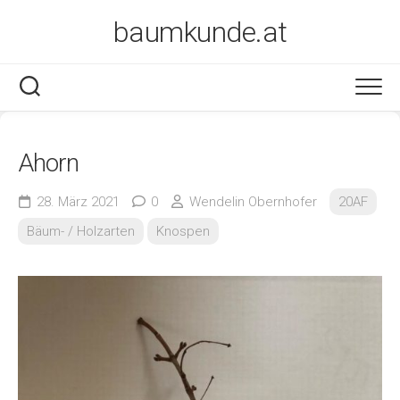
Skip
baumkunde.at
to
content
Ahorn
28. März 2021
0
Wendelin Obernhofer
20AF
Bäum- / Holzarten
Knospen