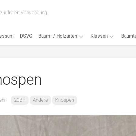
zur freien Verwendung
ressum
DSVG
Bäum- / Holzarten
Klassen
Baumte
Obstbäume
16AH
Blät
/
Tropenhölzer
16BH
Nad
nospen
Ahorn
17AF
Blüt
/
Birke
17AH
Früc
Buche
18AF
ehrl
20BH
Andere
Knospen
Bor
/
Douglasie
17BH
Rind
Eibe
18AH
Kno
Eiche
18BH
Habi