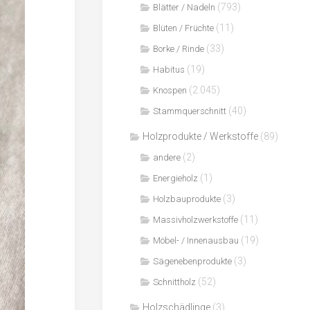
(793)
Blätter / Nadeln
(11)
Blüten / Früchte
(33)
Borke / Rinde
(19)
Habitus
(2.045)
Knospen
(40)
Stammquerschnitt
Holzprodukte / Werkstoffe
(89)
(2)
andere
(1)
Energieholz
(3)
Holzbauprodukte
(11)
Massivholzwerkstoffe
(19)
Möbel- / Innenausbau
(3)
Sägenebenprodukte
(52)
Schnittholz
Holzschädlinge
(3)