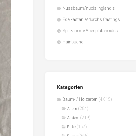
Nussbaum/nucis inglandis
Papier
/
Edelkastanie/durchs Castings
Zellulose
Spirzahorn/Acer platanoides
Sägenebenprodukte
Hainbuche
Schnittholz
Spanwerkstoffe
Kategorien
Bäum- / Holzarten
(4.015)
(284)
Ahorn
(219)
Andere
(157)
Birke
(266)
Buche