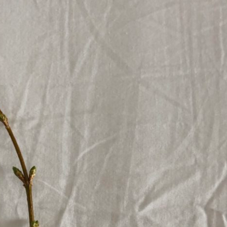
Erle
19AF
Esche
19AH
Fichte
19BH
Ginkgo
20AF
Hartriegel
20AH
Hasel
20BH
Hollunder
Admin
Kastanie
Kiefer
Lärche
Linde
Mammutbaum
Nuss