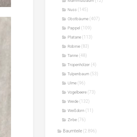
(12)
Mammutbaum
(145)
Nuss
(407)
Obstbäume
(109)
Pappel
(113)
Platane
(83)
Robinie
(48)
Tanne
(4)
Tropenhölzer
(53)
Tulpenbaum
(96)
Ulme
(73)
Vogelbeere
(132)
Weide
(11)
Weißdorn
(76)
Zirbe
Baumteile
(2.896)