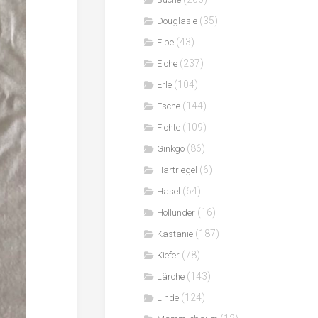
(35)
Douglasie
(43)
Eibe
(237)
Eiche
(104)
Erle
(144)
Esche
(109)
Fichte
(86)
Ginkgo
(6)
Hartriegel
(64)
Hasel
(16)
Hollunder
(187)
Kastanie
(78)
Kiefer
(143)
Lärche
(124)
Linde