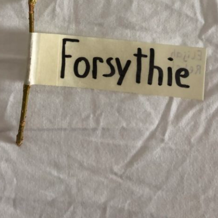
Pappel
Platane
Robinie
Tanne
Tulpenbaum
Ulme
Vogelbeere
Weide
Weißdorn
Zirbe
Andere