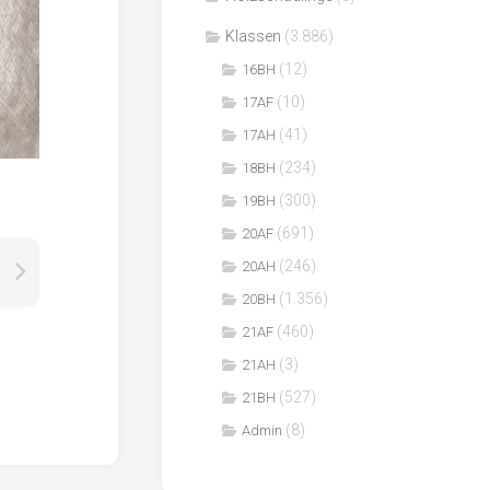
Klassen
(3.886)
(12)
16BH
(10)
17AF
(41)
17AH
(234)
18BH
(300)
19BH
(691)
20AF
(246)
20AH
(1.356)
20BH
(460)
21AF
(3)
21AH
(527)
21BH
(8)
Admin