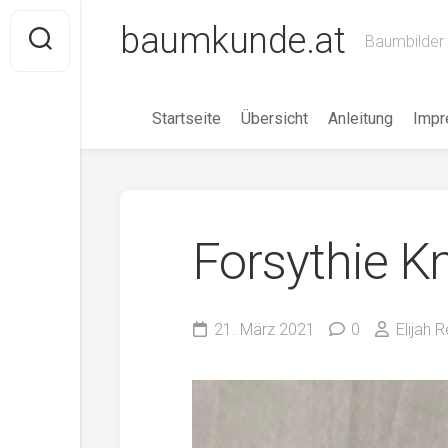
Skip
baumkunde.at
to
Baumbilder 
content
Startseite
Übersicht
Anleitung
Imp
Forsythie K
21. März 2021
0
Elijah R