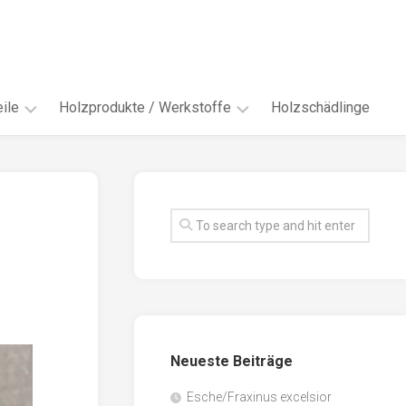
ile
Holzprodukte / Werkstoffe
Holzschädlinge
ter
andere
Werkstoffe
eln
Energieholz
en
Faserwerkstoffe
hte
Funiere
ke
Holzbauprodukte
e
Massivholzwerkstoffe
Neueste Beiträge
spen
Möbel-
/
tus
Esche/Fraxinus excelsior
Innenausbau