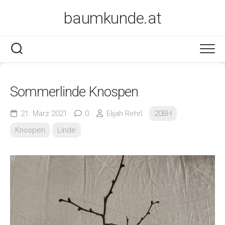
Skip
baumkunde.at
to
content
Sommerlinde Knospen
21. März 2021
0
Elijah Rehrl
20BH
Knospen
Linde