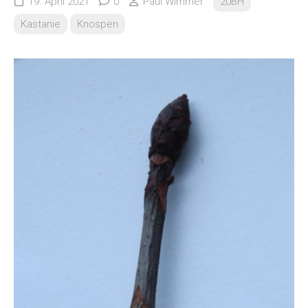
19. April 2021
0
Paul Wimmer
20BH
Kastanie
Knospen