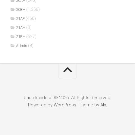
(246)
20AH
(1.356)
20BH
(460)
21AF
(3)
21AH
(527)
21BH
(8)
Admin
baumkunde.at © 2026. All Rights Reserved.
Powered by
WordPress
. Theme by
Alx
.