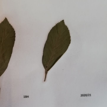
Pappel
Platane
Robinie
Tanne
Tulpenbaum
Ulme
Vogelbeere
Weide
Weißdorn
Zirbe
Andere