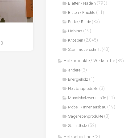
(793)
Blätter / Nadeln
(11)
Blüten / Früchte
(33)
Borke / Rinde
(19)
Habitus
(2.045)
Knospen
0
(40)
Stammquerschnitt
Holzprodukte / Werkstoffe
(89)
(2)
andere
(1)
Energieholz
(3)
Holzbauprodukte
(11)
Massivholzwerkstoffe
(19)
Möbel- / Innenausbau
(3)
Sägenebenprodukte
(52)
Schnittholz
Holzschädlinge
(3)