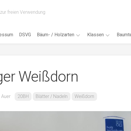
zur freien Verwendung
ressum
DSVG
Bäum- / Holzarten
Klassen
Baumte
Obstbäume
16AH
Blät
/
Tropenhölzer
16BH
Nad
iger Weißdorn
Ahorn
17AF
Blüt
/
Birke
17AH
Früc
Buche
18AF
a Auer
20BH
Blätter / Nadeln
Weißdorn
Bor
/
Douglasie
17BH
Rind
Eibe
18AH
Kno
Eiche
18BH
Habi