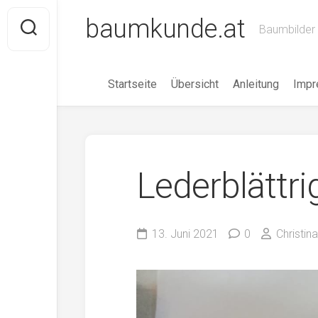
Skip
baumkunde.at
to
Baumbilder 
content
Startseite
Übersicht
Anleitung
Imp
Lederblättr
13. Juni 2021
0
Christin