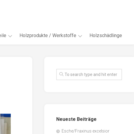
ile
Holzprodukte / Werkstoffe
Holzschädlinge
ter
andere
Werkstoffe
eln
Energieholz
en
Faserwerkstoffe
hte
Funiere
ke
Holzbauprodukte
e
Massivholzwerkstoffe
Neueste Beiträge
spen
Möbel-
/
tus
Esche/Fraxinus excelsior
Innenausbau