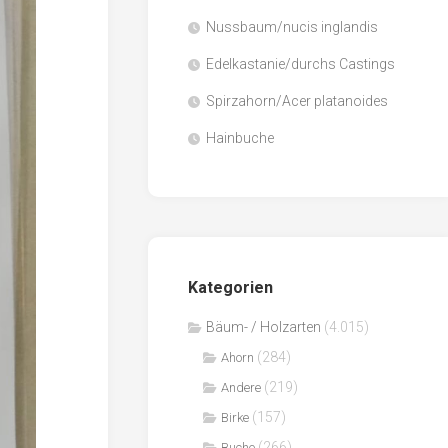
Nussbaum/nucis inglandis
Papier
/
Edelkastanie/durchs Castings
Zellulose
Spirzahorn/Acer platanoides
Sägenebenprodukte
Hainbuche
Schnittholz
Spanwerkstoffe
Kategorien
Bäum- / Holzarten
(4.015)
(284)
Ahorn
(219)
Andere
(157)
Birke
(266)
Buche