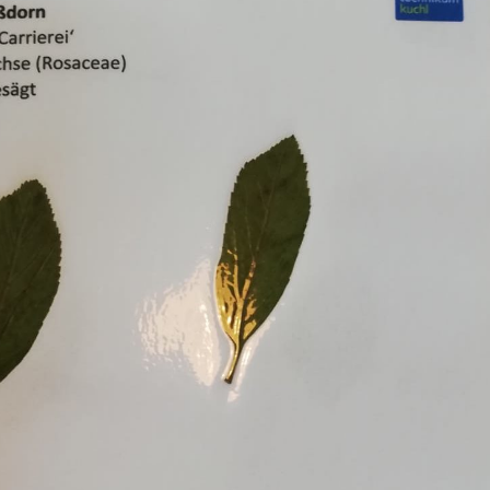
Erle
19AF
Esche
19AH
Fichte
19BH
Ginkgo
20AF
Hartriegel
20AH
Hasel
20BH
Hollunder
Admin
Kastanie
Kiefer
Lärche
Linde
Mammutbaum
Nuss