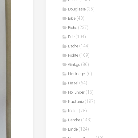
(35)
Douglasie
(43)
Eibe
(237)
Eiche
(104)
Erle
(144)
Esche
(109)
Fichte
(86)
Ginkgo
(6)
Hartriegel
(64)
Hasel
(16)
Hollunder
(187)
Kastanie
(78)
Kiefer
(143)
Lärche
(124)
Linde