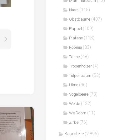
(12)
Mammutbaum
(145)
Nuss
(407)
Obstbäume
(109)
Pappel
(113)
Platane
(83)
Robinie
(48)
Tanne
(4)
Tropenhölzer
(53)
Tulpenbaum
(96)
Ulme
(73)
Vogelbeere
(132)
Weide
(11)
Weißdorn
(76)
Zirbe
Baumteile
(2.896)