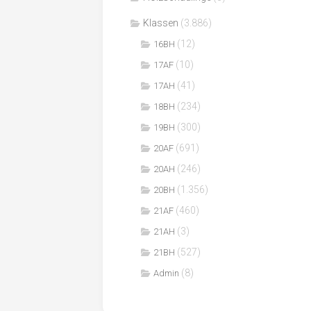
Klassen
(3.886)
(12)
16BH
(10)
17AF
(41)
17AH
(234)
18BH
(300)
19BH
(691)
20AF
(246)
20AH
(1.356)
20BH
(460)
21AF
(3)
21AH
(527)
21BH
(8)
Admin